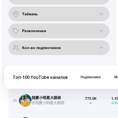
Топ-100 YouTube каналов
Подписчики
VR
我愛小明星大跟班
775.0K
1.4
26
@我愛小明星大跟班
—
+0.8