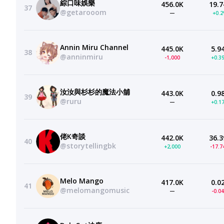
綜口味娛樂
456.0K
19.7
37
@getarooom
—
+0.
Annin Miru Channel
445.0K
5.9
38
@anninmiru
-1,000
+0.3
汝汝與杉杉的魔法小舖
443.0K
0.9
39
@ruru
—
+0.1
佬K奇談
442.0K
36.3
40
@storytellingbk
+2,000
-17.
Melo Mango
417.0K
0.0
41
@melomangomusic
—
-0.0