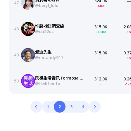
324.0K
—
47
@beryl_lulu
-1,000
—
忤惡-老Z調查線
315.0K
2.0
48
@cti52oz
+1,000
-1
愛迪先生
315.0K
0.3
49
@mr.andy911
—
-1
民視生活資訊 Formosa TV Life
312.0K
0.2
50
@ftvlifeinfo
—
-2.2
1
2
3
4