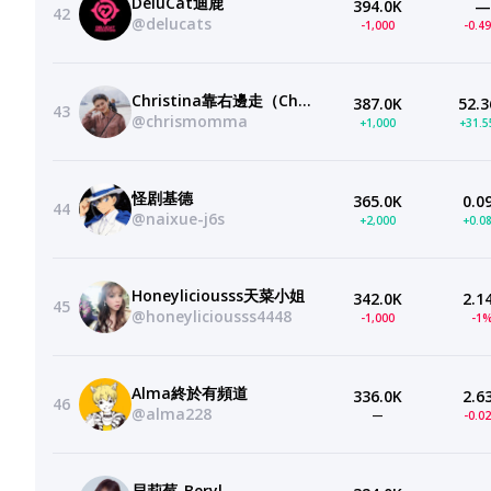
DeluCat迪鹿
394.0K
—
42
@delucats
-1,000
-0.4
Christina靠右邊走（Christina）
387.0K
52.3
43
@chrismomma
+1,000
+31.
怪剧基德
365.0K
0.0
44
@naixue-j6s
+2,000
+0.0
Honeyliciousss天菜小姐
342.0K
2.1
45
@honeyliciousss4448
-1,000
-1
Alma終於有頻道
336.0K
2.6
46
@alma228
—
-0.0
貝莉莓-Beryl