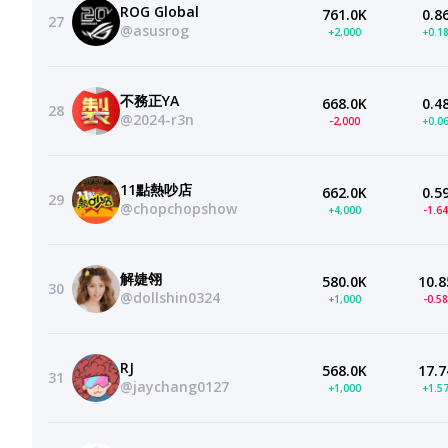
ROG Global
761.0K
0.8
27
@asusrog
+2,000
+0.1
不務正YA
668.0K
0.4
28
@2024-r3n
-2,000
+0.0
11點熱吵店
662.0K
0.5
29
@chopchopshow
+4,000
-1.6
解婕翎
580.0K
10.8
30
@dollshin0324
+1,000
-0.5
RJ
568.0K
17.7
31
@jaychang0127
+1,000
+1.5