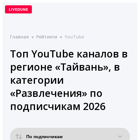
Перейти
к
содержимому
Главная
●
Рейтинги
●
YouTube
Топ YouTube каналов в
регионе «Тайвань», в
категории
«Развлечения» по
подписчикам 2026