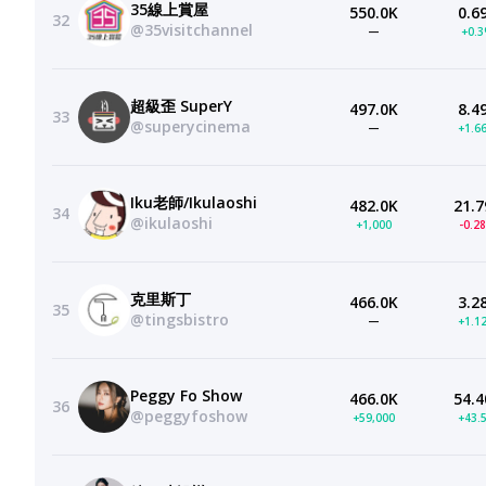
35線上賞屋
550.0K
0.6
32
@35visitchannel
—
+0.
超級歪 SuperY
497.0K
8.4
33
@superycinema
—
+1.6
Iku老師/Ikulaoshi
482.0K
21.7
34
@ikulaoshi
+1,000
-0.2
克里斯丁
466.0K
3.2
35
@tingsbistro
—
+1.1
Peggy Fo Show
466.0K
54.4
36
@peggyfoshow
+59,000
+43.