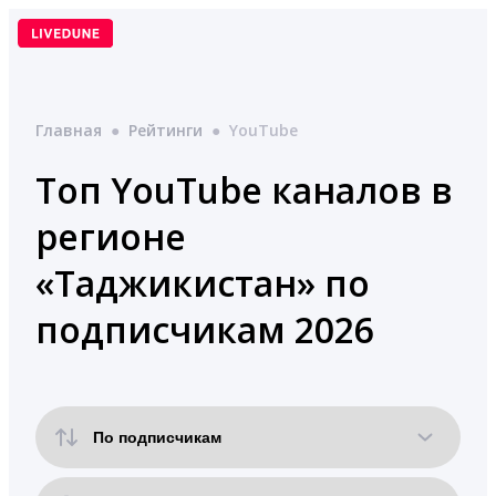
Перейти
к
содержимому
Главная
●
Рейтинги
●
YouTube
Топ YouTube каналов в
регионе
«Таджикистан» по
подписчикам 2026