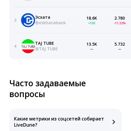
Эсхата
18.6K
2.780
3
@eskhatabank
+100
-11.32%
TAJ TUBE
13.5K
5.732
4
@TAJ TUBE
—
—
Часто задаваемые
вопросы
Какие метрики из соцсетей собирает
LiveDune?