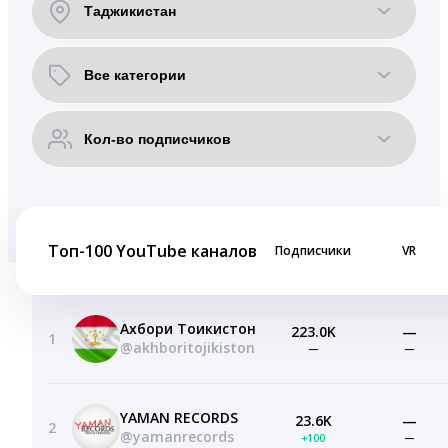
Топ-100 YouTube каналов
Подписчики
VR
Ахбори Тоҷикистон
223.0K
—
1
@akhboritojikiston
—
—
YAMAN RECORDS
23.6K
—
2
@yamanrecords
+100
—