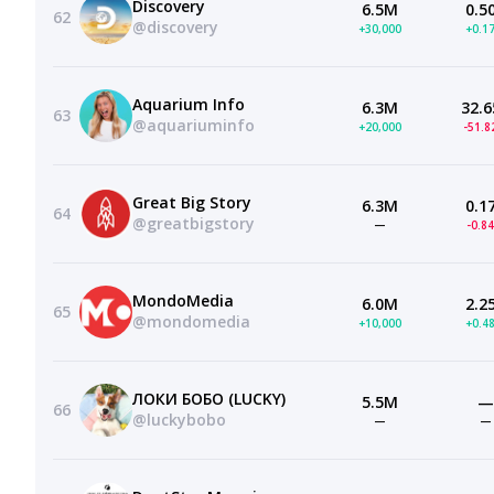
Discovery
6.5M
0.5
62
@discovery
+30,000
+0.1
Aquarium Info
6.3M
32.6
63
@aquariuminfo
+20,000
-51.
Great Big Story
6.3M
0.1
64
@greatbigstory
—
-0.8
MondoMedia
6.0M
2.2
65
@mondomedia
+10,000
+0.4
ЛОКИ БОБО (LUCKY)
5.5M
—
66
@luckybobo
—
—