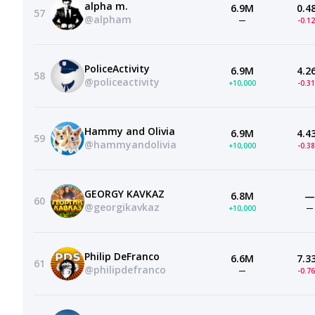
alpha m.
6.9M
0.4
57
@alpham
—
-0.1
PoliceActivity
6.9M
4.2
58
@policeactivity
+10,000
-0.3
Hammy and Olivia
6.9M
4.4
59
@hammyandolivia
+10,000
-0.3
GEORGY KAVKAZ
6.8M
—
60
@georgikavkaz
+10,000
—
Philip DeFranco
6.6M
7.3
61
@philipdefranco
—
-0.7