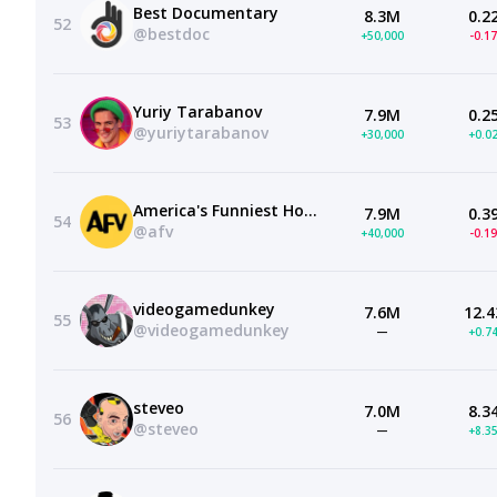
Best Documentary
8.3M
0.2
52
@bestdoc
+50,000
-0.1
Yuriy Tarabanov
7.9M
0.2
53
@yuriytarabanov
+30,000
+0.0
America's Funniest Home Videos
7.9M
0.3
54
@afv
+40,000
-0.1
videogamedunkey
7.6M
12.4
55
@videogamedunkey
—
+0.7
steveo
7.0M
8.3
56
@steveo
—
+8.3