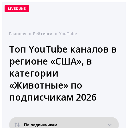
Перейти
к
содержимому
Главная
●
Рейтинги
●
YouTube
Топ YouTube каналов в
регионе «США», в
категории
«Животные» по
подписчикам 2026