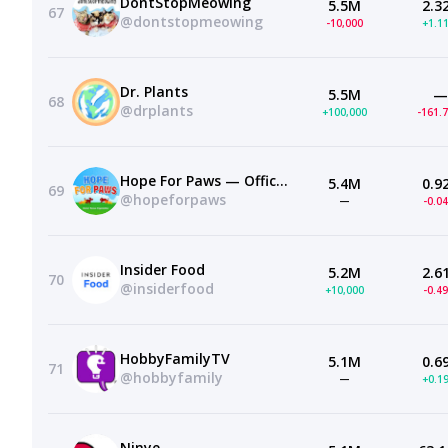
DontStopMeowing
5.5M
2.3
67
@dontstopmeowing
-10,000
+1.1
Dr. Plants
5.5M
—
68
@drplants
+100,000
-161.
Hope For Paws — Official Rescue Channel
5.4M
0.9
69
@hopeforpaws
—
-0.0
Insider Food
5.2M
2.6
70
@insiderfood
+10,000
-0.4
HobbyFamilyTV
5.1M
0.6
71
@hobbyfamily
—
+0.1
Ninye