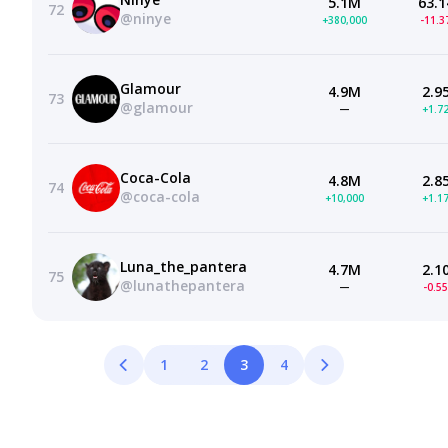
5.1M
63.1
72
@ninye
+380,000
-11.
Glamour
4.9M
2.9
73
@glamour
—
+1.7
Coca-Cola
4.8M
2.8
74
@coca-cola
+10,000
+1.1
Luna_the_pantera
4.7M
2.1
75
@lunathepantera
—
-0.5
1
2
3
4