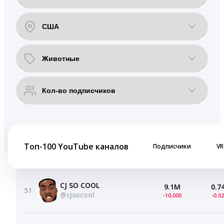
Топ-100 YouTube каналов
Подписчики
VR
CJ SO COOL
9.1M
0.7
51
@cjsocool
-10,000
-0.0