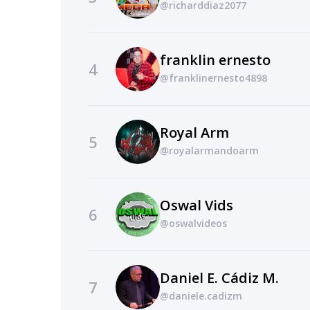
@richarddiaz2077
franklin ernesto
4
@franklinernesto4898
Royal Arm
5
@royalarmandoarm
Oswal Vids
6
@oswalvideos
Daniel E. Cádiz M.
7
@daniele.cadizm