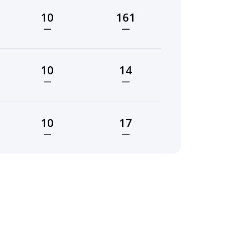
10
161
—
—
10
14
—
—
10
17
—
—