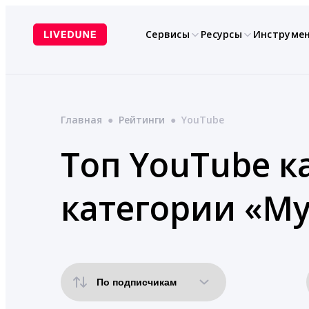
Перейти
к
Сервисы
Ресурсы
Инструме
содержимому
Главная
●
Рейтинги
●
YouTube
Топ YouTube к
категории «Му