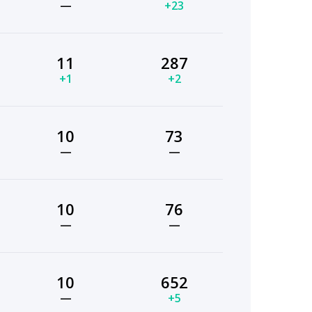
—
+23
11
287
+1
+2
10
73
—
—
10
76
—
—
10
652
—
+5