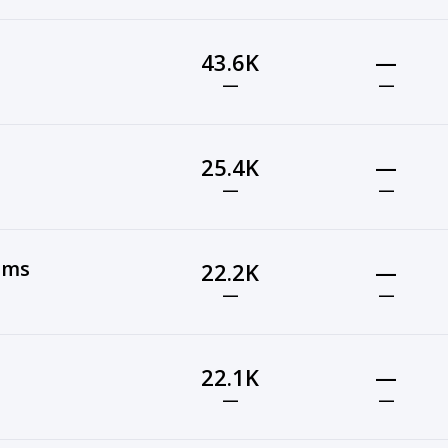
43.6K
—
—
—
25.4K
—
—
—
ilms
22.2K
—
—
—
22.1K
—
—
—