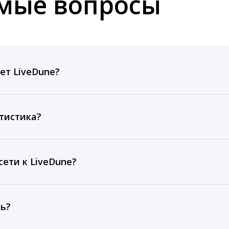
емые вопросы
ет LiveDune?
ов, комментариев, кликов, репостов, охватов и динам
ие посты и присылаем автоматические отчеты с метрик
тистика?
рентным и своим аккаунтам за 1 год при использовании
тарифа Бизнес отображаются сведения за 3 года, а при
ети к LiveDune?
, работаем с соцсетями только через официальный API,
ть?