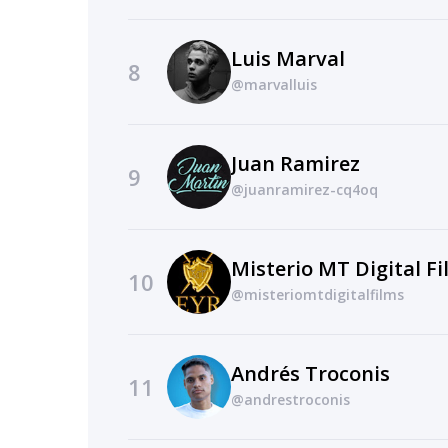
Luis Marval
8
@marvalluis
Juan Ramirez
9
@juanramirez-cq4oq
Misterio MT Digital F
10
@misteriomtdigitalfilms
Andrés Troconis
11
@andrestroconis