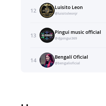
Luisito Leon
12
@luisitoleonjr
Pingui music official
13
@djpingui369
Bengalí Oficial
14
@bengalioficial