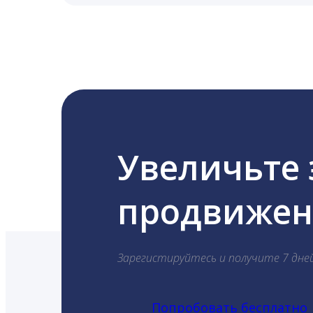
LiveDune публикует посты в Instagram, Fa
Увеличьте
продвижени
Зарегистируйтесь и получите 7 дне
Попробовать бесплатно