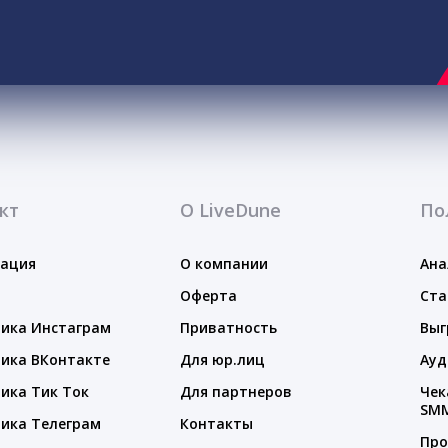
кт
О LiveDune
По
тация
О компании
Ана
Оферта
Ста
ика Инстаграм
Приватность
Выг
ика ВКонтакте
Для юр.лиц
Ауд
ика Тик Ток
Для партнеров
Чек
SM
ика Телеграм
Контакты
Про