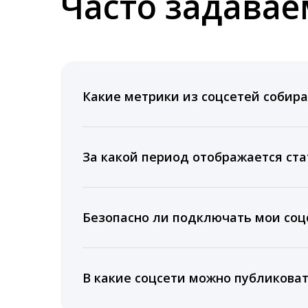
Часто задава
Какие метрики из соцсетей собира
Мы собираем данные по количеству лайк
время для публикации, показываем лучш
За какой период отображается ста
Вы можете изучить статистику по конку
подключении тарифа Блогер. При оплате 
Безопасно ли подключать мои соцс
5 лет.
Да, мы не запрашиваем логины и пароли
информацию третьим лицам.
В какие соцсети можно публикова