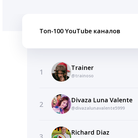
Топ-100 YouTube каналов
Trainer
1
@trainoso
Divaza Luna Valente
2
@divazalunavalente5999
Richard Diaz
3