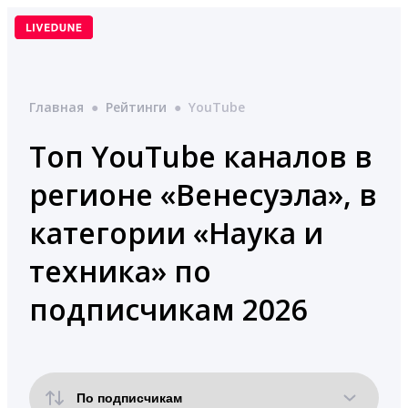
Перейти
к
содержимому
Главная
●
Рейтинги
●
YouTube
Топ YouTube каналов в
регионе «Венесуэла», в
категории «Наука и
техника» по
подписчикам 2026