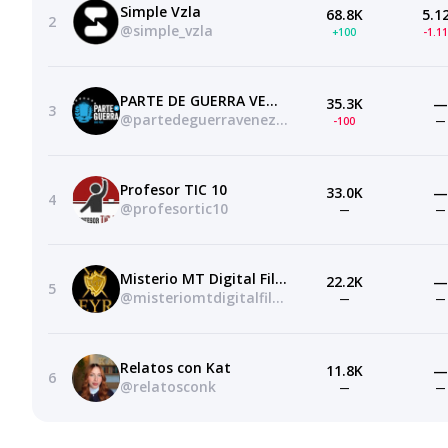
Simple Vzla
68.8K
5.1
2
@simple_vzla
+100
-1.1
PARTE DE GUERRA VENEZUELA
35.3K
—
3
@partedeguerravenezuela
-100
—
Profesor TIC 10
33.0K
—
4
@profesortic10
—
—
Misterio MT Digital Films
22.2K
—
5
@misteriomtdigitalfilms
—
—
Relatos con Kat
11.8K
—
6
@relatosconk
—
—