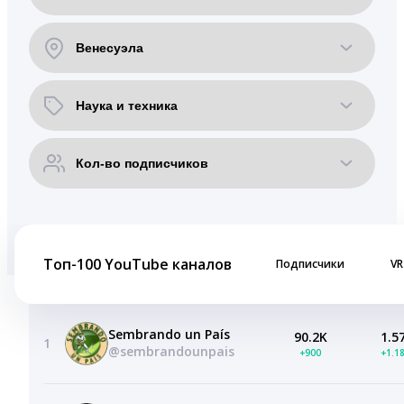
Топ-100 YouTube каналов
Подписчики
VR
Sembrando un País
90.2K
1.5
1
@sembrandounpais
+900
+1.1