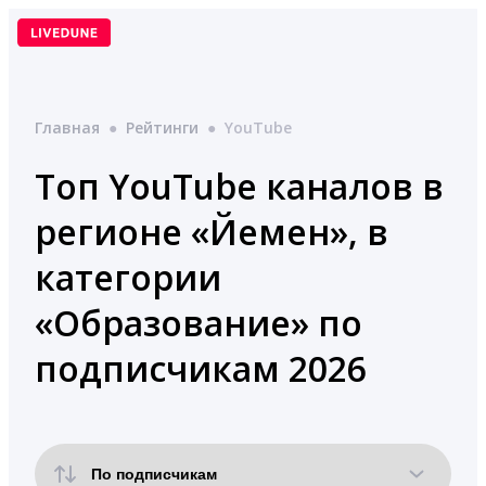
Перейти
к
содержимому
Главная
●
Рейтинги
●
YouTube
Топ YouTube каналов в
регионе «Йемен», в
категории
«Образование» по
подписчикам 2026