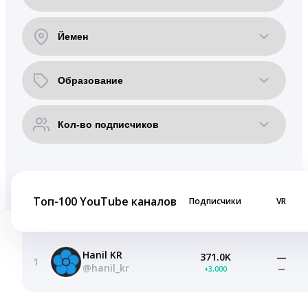
Топ-100 YouTube каналов
Подписчики
VR
Hanil KR
371.0K
—
1
@hanil_kr
+3,000
—