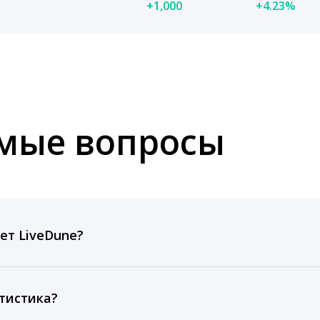
+1,000
+4.23%
емые вопросы
ет LiveDune?
ов, комментариев, кликов, репостов, охватов и динам
ие посты и присылаем автоматические отчеты с метрик
тистика?