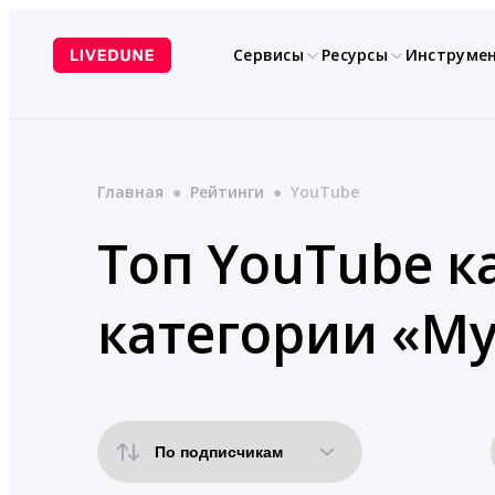
Перейти
к
Сервисы
Ресурсы
Инструме
содержимому
Главная
●
Рейтинги
●
YouTube
Топ YouTube к
категории «Му