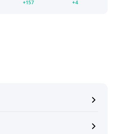
+157
+4
ике числа подписчиков. Рекомендуем
ами.