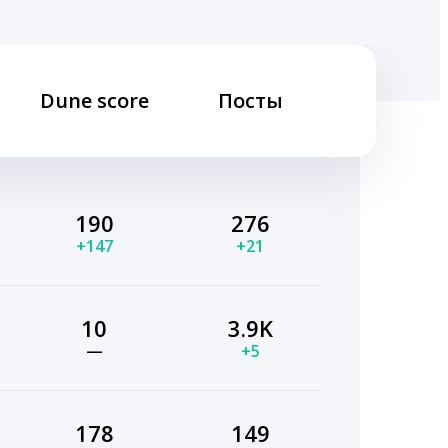
Dune score
Посты
190
276
+147
+21
10
3.9K
—
+5
178
149