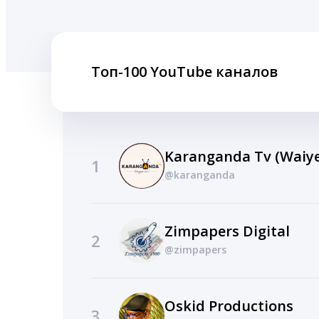
Топ-100 YouTube каналов
Karanganda Tv (Waiye
1
@karanganda
Zimpapers Digital
2
@zimpapers
Oskid Productions
3