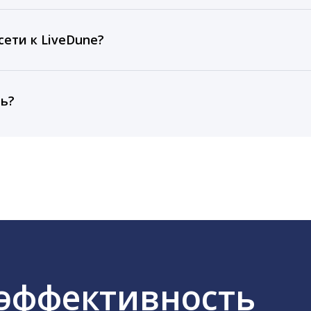
рентным и своим аккаунтам за 1 год при использовании
тарифа Бизнес отображаются сведения за 3 года, а при
ети к LiveDune?
, работаем с соцсетями только через официальный API,
ть?
cebook, ВКонтакте, Telegram, Одноклассники, X, LinkedIn
 эффективность