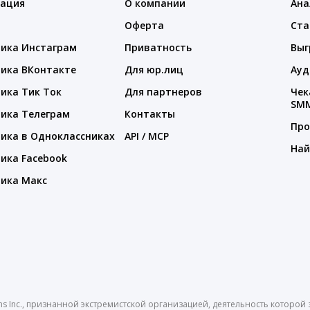
тация
О компании
Ана
Оферта
Ста
ика Инстаграм
Приватность
Выг
ика ВКонтакте
Для юр.лиц
Ауд
ика Тик Ток
Для партнеров
Чек
SM
ика Телеграм
Контакты
Про
ика в Одноклассниках
API / MCP
Най
ика Facebook
ика Макс
ms Inc., признанной экстремистской организацией, деятельность которо