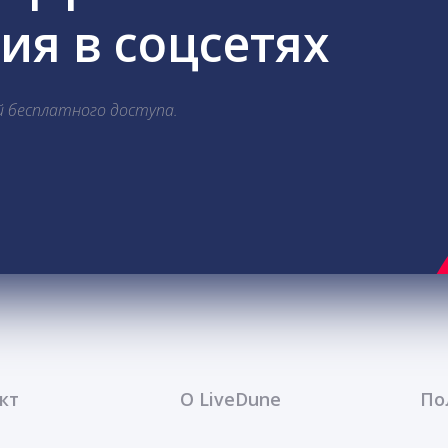
я в соцсетях
й бесплатного доступа.
кт
О LiveDune
По