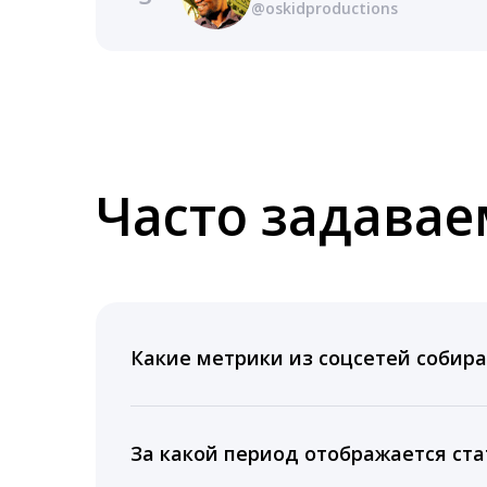
@oskidproductions
Часто задава
Какие метрики из соцсетей собира
Мы собираем данные по количеству лайк
время для публикации, показываем лучш
За какой период отображается ста