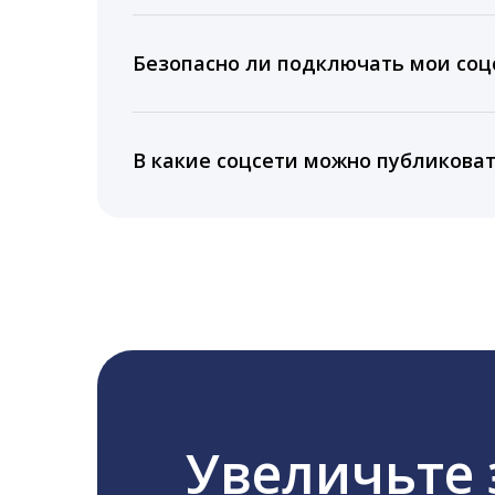
Вы можете изучить статистику по конку
подключении тарифа Блогер. При оплате 
Безопасно ли подключать мои соцс
5 лет.
Да, мы не запрашиваем логины и пароли
информацию третьим лицам.
В какие соцсети можно публикова
LiveDune публикует посты в Instagram, Fa
Увеличьте