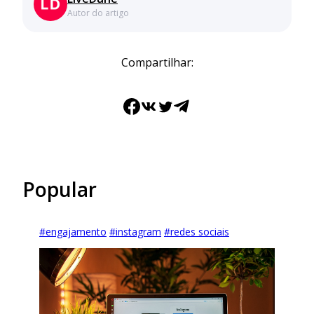
Autor do artigo
Compartilhar:
Facebook
VK
Twitter
Telegram
Popular
#
engajamento
#
instagram
#
redes sociais