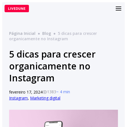
Pular
para
o
conteúdo
Página Inicial
●
Blog
●
5 dicas para crescer
organicamente no Instagram
5 dicas para crescer
organicamente no
Instagram
1383
~ 4 min
fevereiro 17, 2024
Instagram
, 
Marketing digital