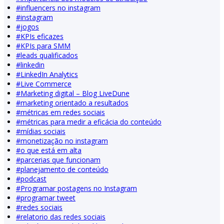
#
influencers no instagram
#
instagram
#
jogos
#
KPIs eficazes
#
KPIs para SMM
#
leads qualificados
#
linkedin
#
LinkedIn Analytics
#
Live Commerce
#
Marketing digital – Blog LiveDune
#
marketing orientado a resultados
#
métricas em redes sociais
#
métricas para medir a eficácia do conteúdo
#
mídias sociais
#
monetização no instagram
#
o que está em alta
#
parcerias que funcionam
#
planejamento de conteúdo
#
podcast
#
Programar postagens no Instagram
#
programar tweet
#
redes sociais
#
relatorio das redes sociais