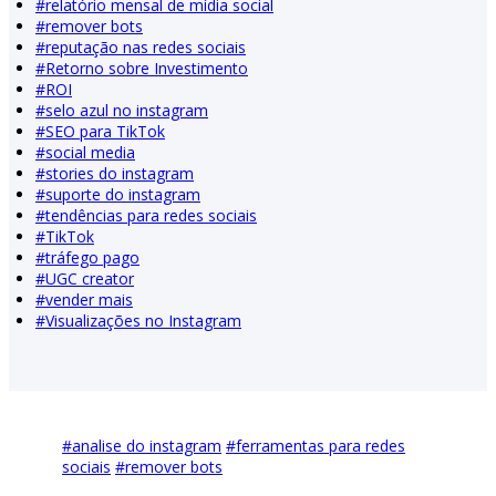
#
relatório mensal de mídia social
#
remover bots
#
reputação nas redes sociais
#
Retorno sobre Investimento
#
ROI
#
selo azul no instagram
#
SEO para TikTok
#
social media
#
stories do instagram
#
suporte do instagram
#
tendências para redes sociais
#
TikTok
#
tráfego pago
#
UGC creator
#
vender mais
#
Visualizações no Instagram
#
analise do instagram
#
ferramentas para redes
sociais
#
remover bots