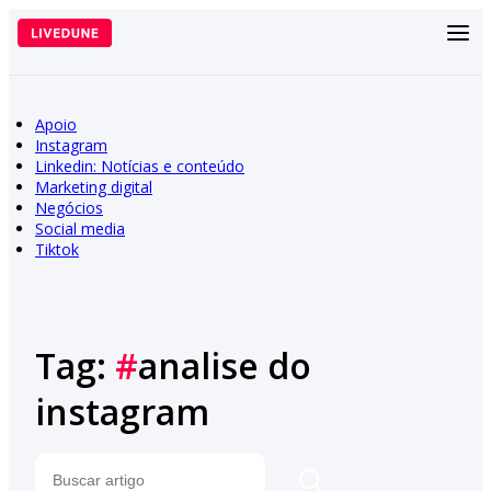
Pular
para
o
conteúdo
Apoio
Instagram
Linkedin: Notícias e conteúdo
Marketing digital
Negócios
Social media
Tiktok
Tag:
#
analise do
instagram
Pesquisar