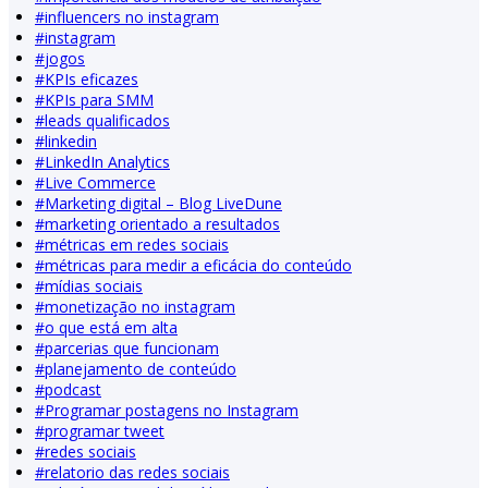
#
influencers no instagram
#
instagram
#
jogos
#
KPIs eficazes
#
KPIs para SMM
#
leads qualificados
#
linkedin
#
LinkedIn Analytics
#
Live Commerce
#
Marketing digital – Blog LiveDune
#
marketing orientado a resultados
#
métricas em redes sociais
#
métricas para medir a eficácia do conteúdo
#
mídias sociais
#
monetização no instagram
#
o que está em alta
#
parcerias que funcionam
#
planejamento de conteúdo
#
podcast
#
Programar postagens no Instagram
#
programar tweet
#
redes sociais
#
relatorio das redes sociais