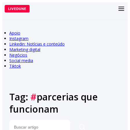
Pular
para
o
conteúdo
Apoio
Instagram
Linkedin: Notícias e conteúdo
Marketing digital
Negócios
Social media
Tiktok
Tag:
#
parcerias que
funcionam
Pesquisar