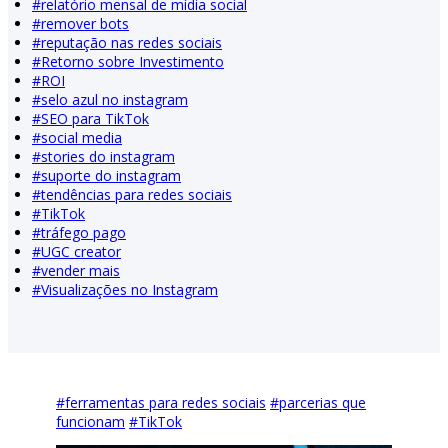
#
relatório mensal de mídia social
#
remover bots
#
reputação nas redes sociais
#
Retorno sobre Investimento
#
ROI
#
selo azul no instagram
#
SEO para TikTok
#
social media
#
stories do instagram
#
suporte do instagram
#
tendências para redes sociais
#
TikTok
#
tráfego pago
#
UGC creator
#
vender mais
#
Visualizações no Instagram
#
ferramentas para redes sociais
#
parcerias que
funcionam
#
TikTok