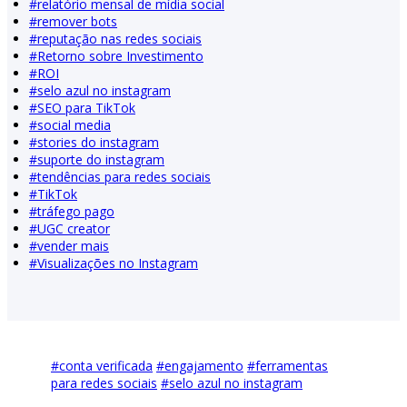
#
relatório mensal de mídia social
#
remover bots
#
reputação nas redes sociais
#
Retorno sobre Investimento
#
ROI
#
selo azul no instagram
#
SEO para TikTok
#
social media
#
stories do instagram
#
suporte do instagram
#
tendências para redes sociais
#
TikTok
#
tráfego pago
#
UGC creator
#
vender mais
#
Visualizações no Instagram
#
conta verificada
#
engajamento
#
ferramentas
para redes sociais
#
selo azul no instagram