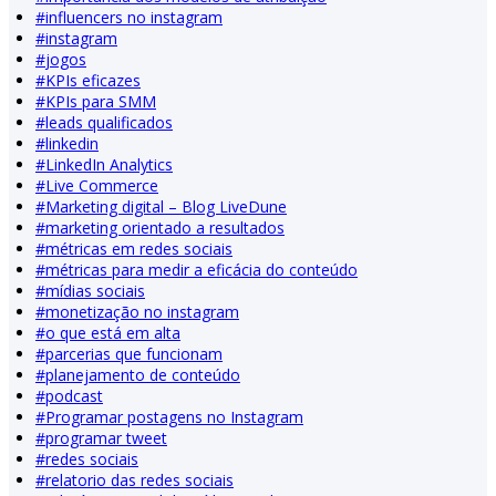
#
influencers no instagram
#
instagram
#
jogos
#
KPIs eficazes
#
KPIs para SMM
#
leads qualificados
#
linkedin
#
LinkedIn Analytics
#
Live Commerce
#
Marketing digital – Blog LiveDune
#
marketing orientado a resultados
#
métricas em redes sociais
#
métricas para medir a eficácia do conteúdo
#
mídias sociais
#
monetização no instagram
#
o que está em alta
#
parcerias que funcionam
#
planejamento de conteúdo
#
podcast
#
Programar postagens no Instagram
#
programar tweet
#
redes sociais
#
relatorio das redes sociais