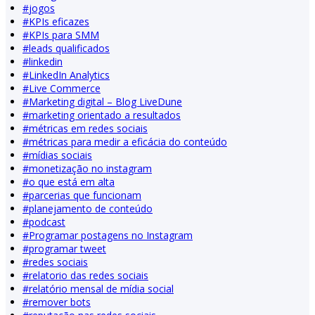
#
jogos
#
KPIs eficazes
#
KPIs para SMM
#
leads qualificados
#
linkedin
#
LinkedIn Analytics
#
Live Commerce
#
Marketing digital – Blog LiveDune
#
marketing orientado a resultados
#
métricas em redes sociais
#
métricas para medir a eficácia do conteúdo
#
mídias sociais
#
monetização no instagram
#
o que está em alta
#
parcerias que funcionam
#
planejamento de conteúdo
#
podcast
#
Programar postagens no Instagram
#
programar tweet
#
redes sociais
#
relatorio das redes sociais
#
relatório mensal de mídia social
#
remover bots