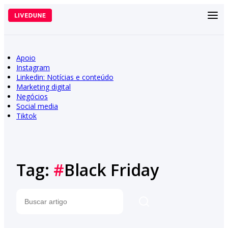
Pular
para
o
conteúdo
Apoio
Instagram
Linkedin: Notícias e conteúdo
Marketing digital
Negócios
Social media
Tiktok
Tag:
#
Black Friday
Pesquisar