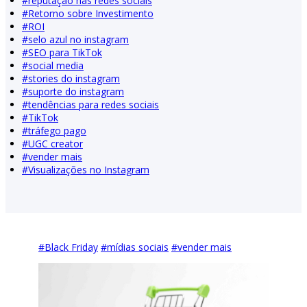
#
reputação nas redes sociais
#
Retorno sobre Investimento
#
ROI
#
selo azul no instagram
#
SEO para TikTok
#
social media
#
stories do instagram
#
suporte do instagram
#
tendências para redes sociais
#
TikTok
#
tráfego pago
#
UGC creator
#
vender mais
#
Visualizações no Instagram
#
Black Friday
#
mídias sociais
#
vender mais