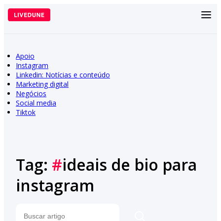
Pular
para
o
conteúdo
Apoio
Instagram
Linkedin: Notícias e conteúdo
Marketing digital
Negócios
Social media
Tiktok
Tag:
#
ideais de bio para
instagram
Pesquisar