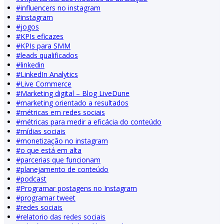
#
influencers no instagram
#
instagram
#
jogos
#
KPIs eficazes
#
KPIs para SMM
#
leads qualificados
#
linkedin
#
LinkedIn Analytics
#
Live Commerce
#
Marketing digital – Blog LiveDune
#
marketing orientado a resultados
#
métricas em redes sociais
#
métricas para medir a eficácia do conteúdo
#
mídias sociais
#
monetização no instagram
#
o que está em alta
#
parcerias que funcionam
#
planejamento de conteúdo
#
podcast
#
Programar postagens no Instagram
#
programar tweet
#
redes sociais
#
relatorio das redes sociais