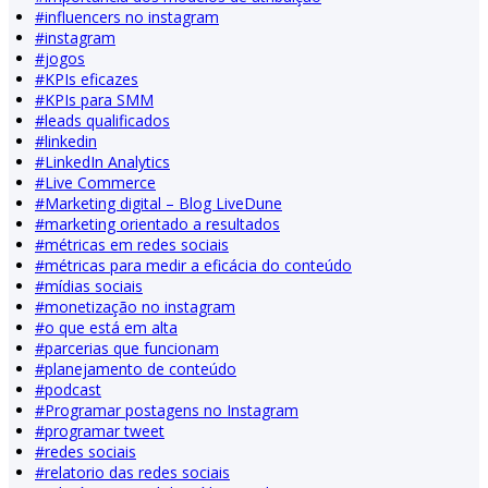
#
influencers no instagram
#
instagram
#
jogos
#
KPIs eficazes
#
KPIs para SMM
#
leads qualificados
#
linkedin
#
LinkedIn Analytics
#
Live Commerce
#
Marketing digital – Blog LiveDune
#
marketing orientado a resultados
#
métricas em redes sociais
#
métricas para medir a eficácia do conteúdo
#
mídias sociais
#
monetização no instagram
#
o que está em alta
#
parcerias que funcionam
#
planejamento de conteúdo
#
podcast
#
Programar postagens no Instagram
#
programar tweet
#
redes sociais
#
relatorio das redes sociais