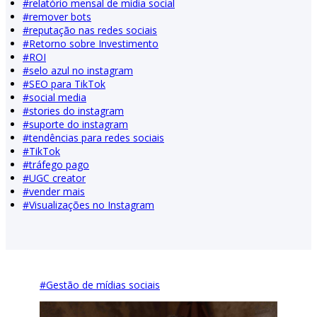
#
relatório mensal de mídia social
#
remover bots
#
reputação nas redes sociais
#
Retorno sobre Investimento
#
ROI
#
selo azul no instagram
#
SEO para TikTok
#
social media
#
stories do instagram
#
suporte do instagram
#
tendências para redes sociais
#
TikTok
#
tráfego pago
#
UGC creator
#
vender mais
#
Visualizações no Instagram
#
Gestão de mídias sociais