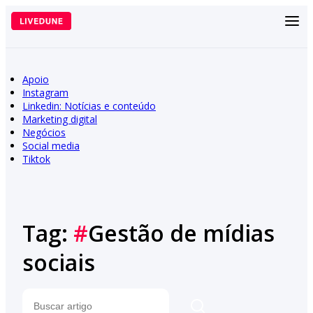
Pular
para
o
conteúdo
Apoio
Instagram
Linkedin: Notícias e conteúdo
Marketing digital
Negócios
Social media
Tiktok
Tag:
#
Gestão de mídias
sociais
Pesquisar