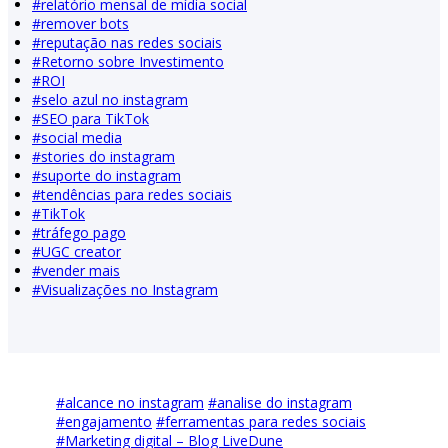
#
relatório mensal de mídia social
#
remover bots
#
reputação nas redes sociais
#
Retorno sobre Investimento
#
ROI
#
selo azul no instagram
#
SEO para TikTok
#
social media
#
stories do instagram
#
suporte do instagram
#
tendências para redes sociais
#
TikTok
#
tráfego pago
#
UGC creator
#
vender mais
#
Visualizações no Instagram
#
alcance no instagram
#
analise do instagram
#
engajamento
#
ferramentas para redes sociais
#
Marketing digital – Blog LiveDune