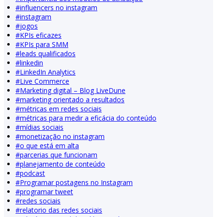
#
influencers no instagram
#
instagram
#
jogos
#
KPIs eficazes
#
KPIs para SMM
#
leads qualificados
#
linkedin
#
LinkedIn Analytics
#
Live Commerce
#
Marketing digital – Blog LiveDune
#
marketing orientado a resultados
#
métricas em redes sociais
#
métricas para medir a eficácia do conteúdo
#
mídias sociais
#
monetização no instagram
#
o que está em alta
#
parcerias que funcionam
#
planejamento de conteúdo
#
podcast
#
Programar postagens no Instagram
#
programar tweet
#
redes sociais
#
relatorio das redes sociais