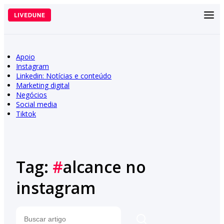
Pular
para
o
conteúdo
Apoio
Instagram
Linkedin: Notícias e conteúdo
Marketing digital
Negócios
Social media
Tiktok
Tag:
#
alcance no
instagram
Pesquisar