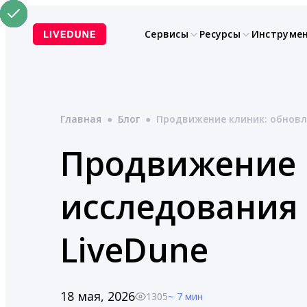
Перейти
к
Сервисы
Ресурсы
Инструме
содержимому
Главная
●
Блог
●
Продвижение клиник: обновл
Продвижение 
исследования
LiveDune
18 мая, 2026
1305
~ 7 мин