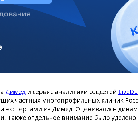
га
Димед
и сервис аналитики соцсетей
LiveD
ущих частных многопрофильных клиник Росс
на экспертами из Димед. Оценивались динам
ки. Также отдельное внимание было уделено