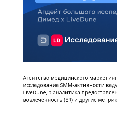
Агентство медицинского маркетин
исследование SMM-активности вед
LiveDune, а аналитика предоставле
вовлечённость (ER) и другие метри