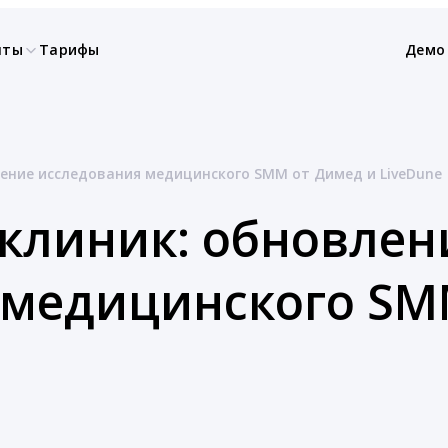
нты
Тарифы
Демо
ение исследования медицинского SMM от Димед и LiveDune
клиник: обновлен
 медицинского SM