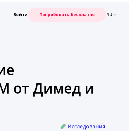
Войти
Попробовать бесплатно
RU
ие
M от Димед и
Исследования