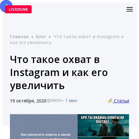
Перейти
к
содержимому
Главная
●
Блог
●
Что такое охват в Instagram и
как его увеличить
Что такое охват в
Instagram и как его
увеличить
9905
~ 1 мин
19 октября, 2020
Статьи