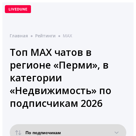
Перейти
к
содержимому
Главная
●
Рейтинги
●
MAX
Топ MAX чатов в
регионе «Перми», в
категории
«Недвижимость» по
подписчикам 2026