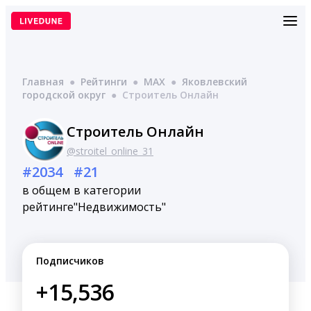
Перейти
к
содержимому
Главная
●
Рейтинги
●
MAX
●
Яковлевский
городской округ
●
Строитель Онлайн
Строитель Онлайн
@stroitel_online_31
#2034
#21
в общем
в категории
рейтинге
"Недвижимость"
Подписчиков
+15,536