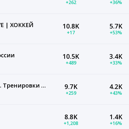
+262
+36%
VE | ХОККЕЙ
10.8K
5.7K
+17
+53%
оссии
10.5K
3.4K
+489
+33%
Екатерина Усманова. Тренировки с заботой о теле
9.7K
4.2K
+259
+43%
8.8K
1.4K
+1,208
+16%