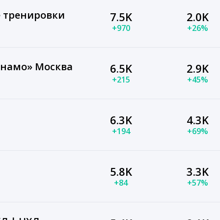
 тренировки
7.5K
2.0K
+970
+26%
инамо» Москва
6.5K
2.9K
+215
+45%
6.3K
4.3K
+194
+69%
5.8K
3.3K
+84
+57%