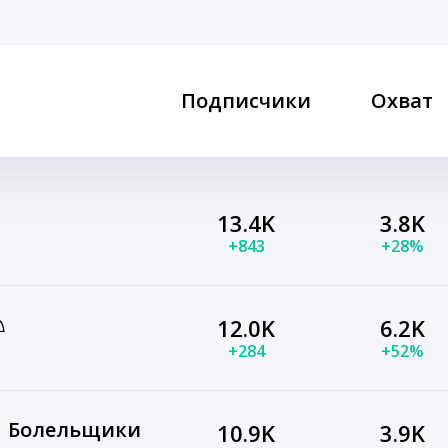
Подписчики
Охват
13.4K
3.8K
+843
+28%
♘
12.0K
6.2K
+284
+52%
| Болельщики
10.9K
3.9K