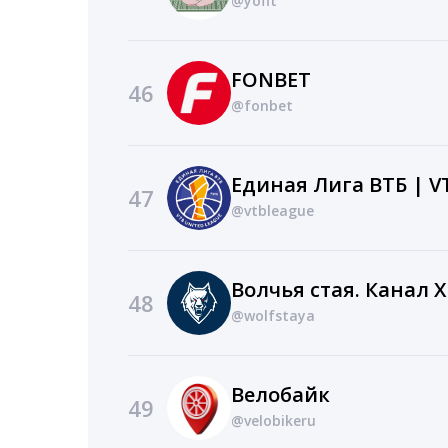
@yofit
FONBET
46
@fonbet
47
@vtbleague
48
@wolfstaya
Велобайк
49
@velobikeru