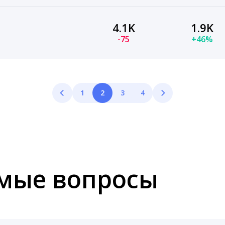
4.1K
1.9K
-75
+46%
1
2
3
4
емые вопросы