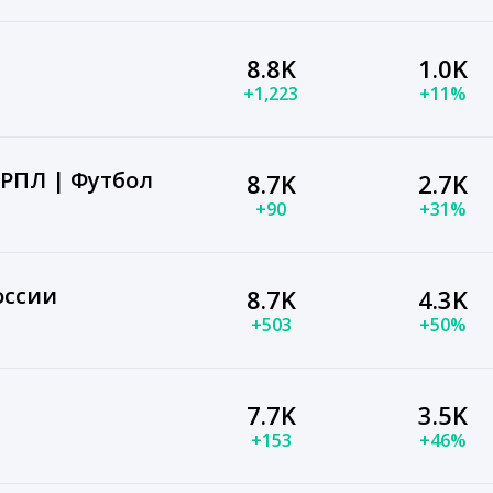
8.8K
1.0K
+1,223
+11%
 РПЛ | Футбол
8.7K
2.7K
+90
+31%
оссии
8.7K
4.3K
+503
+50%
7.7K
3.5K
+153
+46%