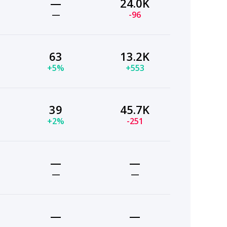
—
24.0K
—
-96
63
13.2K
+5%
+553
39
45.7K
+2%
-251
—
—
—
—
—
—