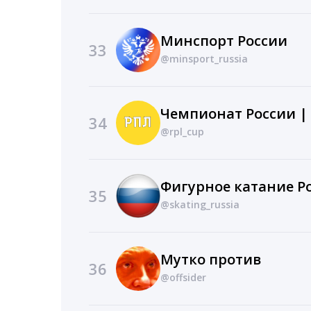
Минспорт России
33
@minsport_russia
Чемпионат России |
34
@rpl_cup
Фигурное катание Р
35
@skating_russia
Мутко против
36
@offsider