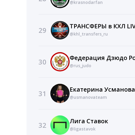
@krasnodarfan
ТРАНСФЕРЫ в КХЛ LI
29
@khl_transfers_ru
Федерация Дзюдо Р
30
@rus_judo
31
@usmanovateam
Лига Ставок
32
@ligastavok