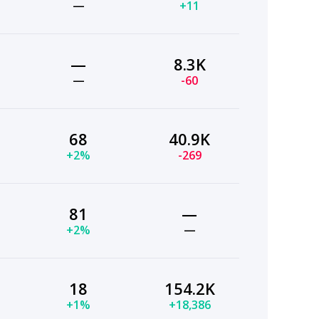
—
+11
—
8.3K
—
-60
68
40.9K
+2%
-269
81
—
+2%
—
18
154.2K
+1%
+18,386