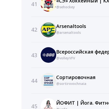
«СЭ» Хоккейный | К
41
@sehockey
Arsenaltools
42
@arsenaltools
43
@volleyVFV
Сортировочная
44
@sortirovochnaia
ЙОФИТ | Йога. Фитн
45