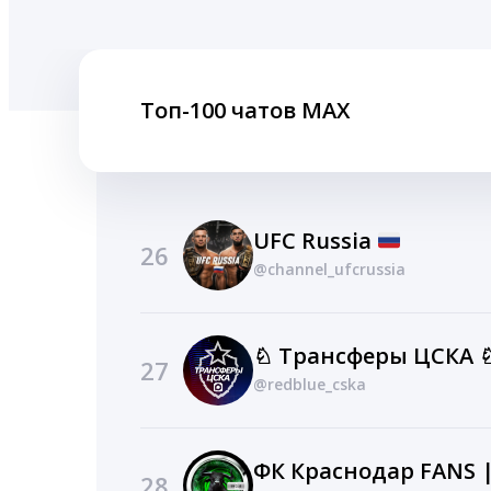
Топ-100 чатов MAX
UFC Russia
26
@channel_ufcrussia
♘ Трансферы ЦСКА 
27
@redblue_cska
ФК Краснодар FANS 
28