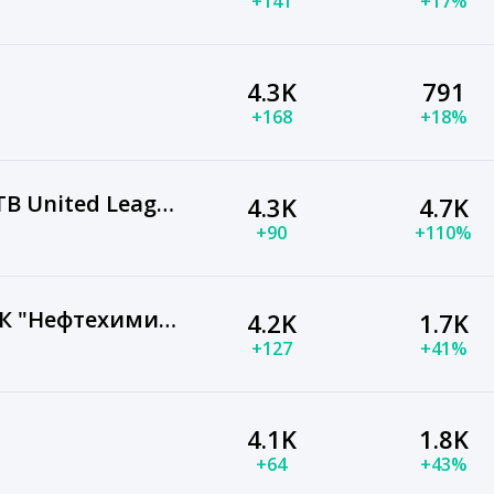
+141
+17%
4.3K
791
+168
+18%
Единая Лига ВТБ | VTB United League
4.3K
4.7K
+90
+110%
Волчья стая. Канал ХК "Нефтехимик"
4.2K
1.7K
+127
+41%
4.1K
1.8K
+64
+43%