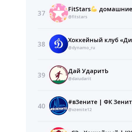
FitStars
домашние
37
@fitstars
Хоккейный клуб «Д
38
@dynamo_ru
Дай УдаритЬ
39
@daiudarit
#вЗените | ФК Зенит
40
@vzenite12