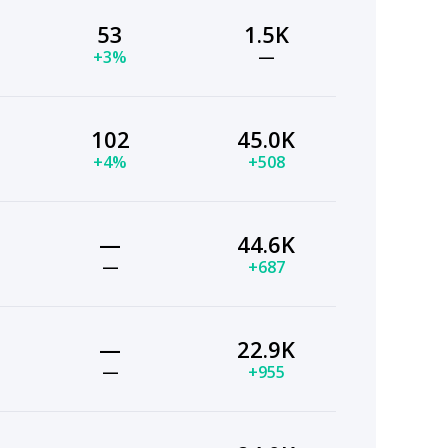
53
1.5K
+3%
—
102
45.0K
+4%
+508
—
44.6K
—
+687
—
22.9K
—
+955