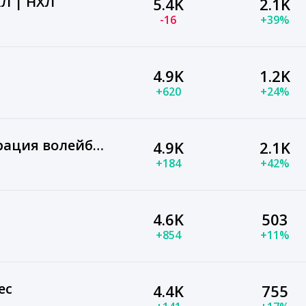
ХЛ | НХЛ
5.4K
2.1K
-16
+39%
4.9K
1.2K
+620
+24%
Всероссийская федерация волейбола
4.9K
2.1K
+184
+42%
4.6K
503
+854
+11%
ес
4.4K
755