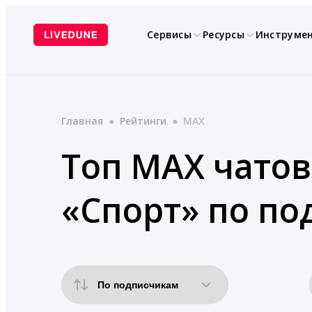
Перейти
к
Сервисы
Ресурсы
Инструме
содержимому
Главная
●
Рейтинги
●
MAX
Топ MAX чатов
«Спорт» по по