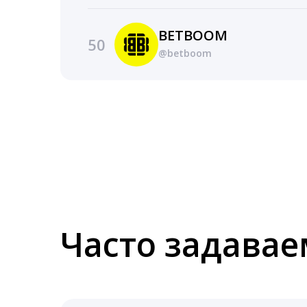
BETBOOM
50
@betboom
Часто задава