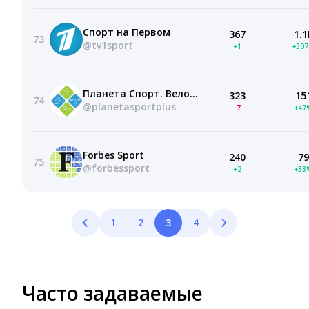
Спорт на Первом
367
1.1
73
@tv1sport
+1
+30
Планета Спорт. Велосипеды в городе
323
15
74
@planetasportplus
-7
+47
Forbes Sport
240
79
75
@forbessport
+2
+33
1
2
3
4
Часто задаваемые