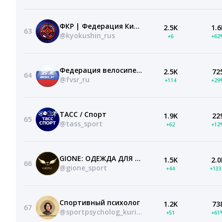
ФКР | Федерация Киокушин России
2.5K
1.6
63
@kyokushin_rus
+6
+62
Федерация велосипедного спорта России
2.5K
72
64
@fvsr_ru
+114
+29
ТАСС / Спорт
1.9K
22
65
@tass_sport
+62
+12
GIONE: ОДЕЖДА ДЛЯ ГИМНАСТИКИ И ПРОФ.СПОРТА
1.5K
2.0
66
@gione_sport
+44
+13
Спортивный психолог
1.2K
73
67
@sportpsycholog_kurilekh
+51
+61