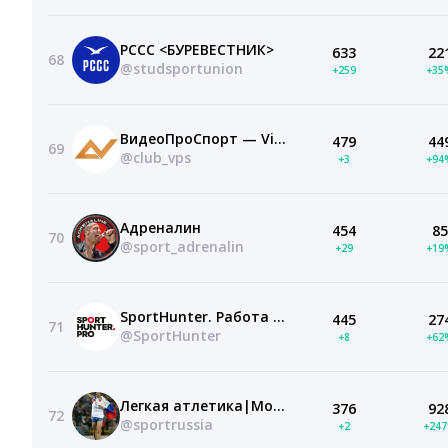
РССС <БУРЕВЕСТНИК>
633
22
68
@studsportunion
+259
+35
ВидеоПроСпорт — VideoProSport
479
44
69
@club_vps
+3
+94
Адреналин
454
85
70
@sport_adrenalin
+29
+19
SportHunter. Работа и вакансии в спорте
445
27
71
@SportHunter
+8
+62
Легкая атлетика|Мотивация ©
376
92
72
@sportrussia
+2
+24