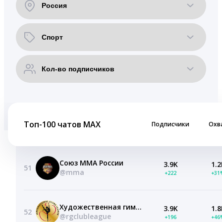
Топ-100 чатов MAX
Подписчики
Охв
Союз ММА России
3.9K
1.2
51
@mma
+222
+31
Художественная гимнастика. Клубная Лига
3.9K
1.8
52
@rgclubleague
+196
+46