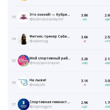
Это хоккей! — Кубрик Стэнли
3.8K
2.6
53
@kubrickstanleynhl
+34
+68
Фитнес-тренер Сабина Филина | САБИНТАГ
3.6K
2.5
54
@sabintag
-3
+71
Мой спортивный район
3.2K
2.1
55
@moysportrayon
+380
+66
На лыжи!
3.1K
3.0
56
@nalyzhi
-1
+95
Спортивная гимнастика России
2.9K
1.7
57
@toprusgym
+221
+59