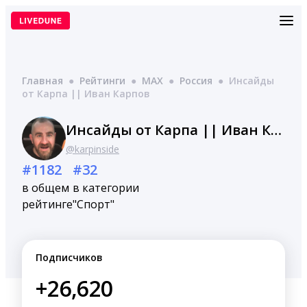
Перейти
к
содержимому
Главная
●
Рейтинги
●
MAX
●
Россия
●
Инсайды
от Карпа || Иван Карпов
Инсайды от Карпа || Иван Карпов
@karpinside
#1182
#32
в общем
в категории
рейтинге
"Спорт"
Подписчиков
+26,620