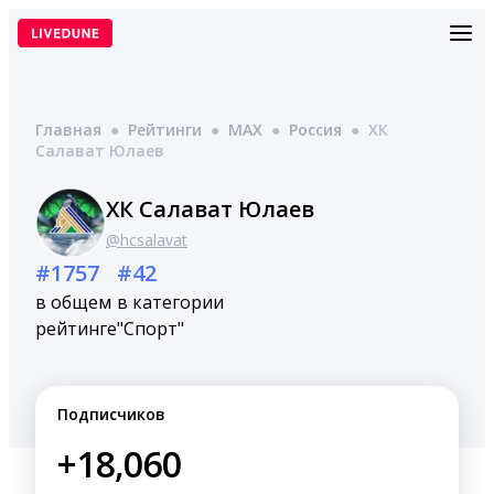
Перейти
к
содержимому
Главная
●
Рейтинги
●
MAX
●
Россия
●
ХК
Салават Юлаев
ХК Салават Юлаев
@hcsalavat
#1757
#42
в общем
в категории
рейтинге
"Спорт"
Подписчиков
+18,060