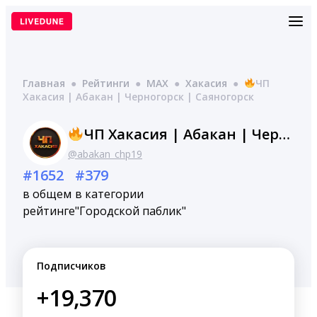
Перейти
к
содержимому
Главная
●
Рейтинги
●
MAX
●
Хакасия
●
ЧП
Хакасия | Абакан | Черногорск | Саяногорск
ЧП Хакасия | Абакан | Черногорск | Саяногорск
@abakan_chp19
#1652
#379
в общем
в категории
рейтинге
"Городской паблик"
Подписчиков
+19,370