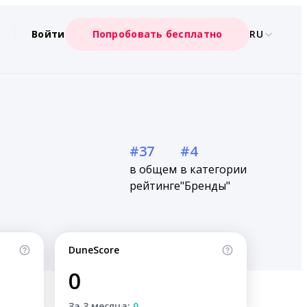
Войти
Попробовать бесплатно
RU
#37
#4
в общем
в категории
рейтинге
"Бренды"
DuneScore
0
За 3 месяца:
0