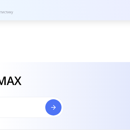
тистику
 MAX