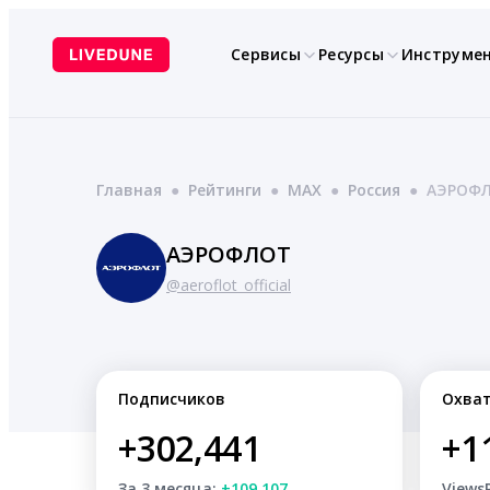
Перейти
к
Сервисы
Ресурсы
Инструме
содержимому
Главная
●
Рейтинги
●
MAX
●
Россия
●
АЭРОФ
АЭРОФЛОТ
@aeroflot_official
Подписчиков
Охва
+302,441
+1
За 3 месяца:
+109,107
Views