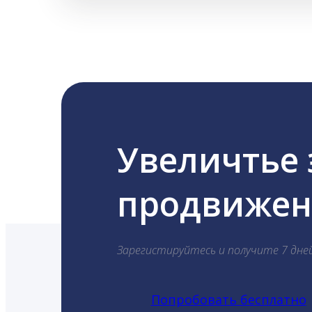
Увеличтье
продвижени
Зарегистируйтесь и получите 7 дне
Попробовать бесплатно