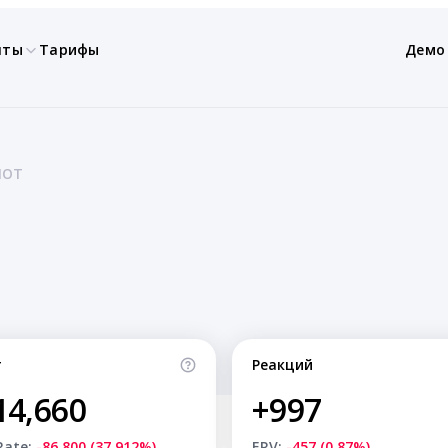
нты
Тарифы
Демо
ЛОТ
т
Реакций
14,660
+997
Rate:
-86,800 (37.912%)
ERV:
-457 (0.87%)