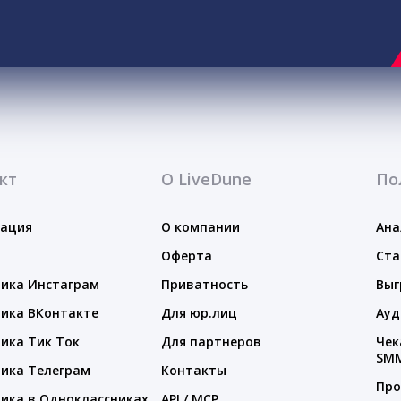
кт
О LiveDune
По
тация
О компании
Ана
Оферта
Ста
ика Инстаграм
Приватность
Выг
ика ВКонтакте
Для юр.лиц
Ауд
ика Тик Ток
Для партнеров
Чек
SM
ика Телеграм
Контакты
Про
ика в Одноклассниках
API / MCP