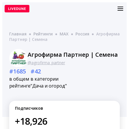
Перейти
к
содержимому
Главная
●
Рейтинги
●
MAX
●
Россия
●
Агрофирма
Партнер | Семена
Агрофирма Партнер | Семена
@agrofirma_partner
#1685
#42
в общем
в категории
рейтинге
"Дача и огород"
Подписчиков
+18,926