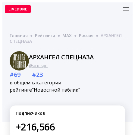
Перейти
к
содержимому
Главная
●
Рейтинги
●
MAX
●
Россия
●
АРХАНГЕЛ
СПЕЦНАЗА
АРХАНГЕЛ СПЕЦНАЗА
@arx_spn
#69
#23
в общем
в категории
рейтинге
"Новостной паблик"
Подписчиков
+216,566