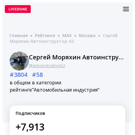
Перейти
к
содержимому
Главная
●
Рейтинги
●
MAX
●
Москва
●
Сергей
Моряхин Автоинструктор-62
Сергей Моряхин Автоинструктор-62
@avtoinstruktor62
#3804
#58
в общем
в категории
рейтинге
"Автомобильная индустрия"
Подписчиков
+7,913