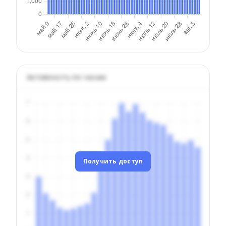
Активность по часам
Получить доступ