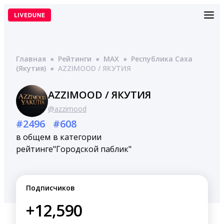
Перейти
к
содержимому
Главная
●
Рейтинги
●
MAX
●
Республика Саха
(Якутия)
●
AZZIMOOD / ЯКУТИЯ
AZZIMOOD / ЯКУТИЯ
@azzimood
#2496
#608
в общем
в категории
рейтинге
"Городской паблик"
Подписчиков
+12,590