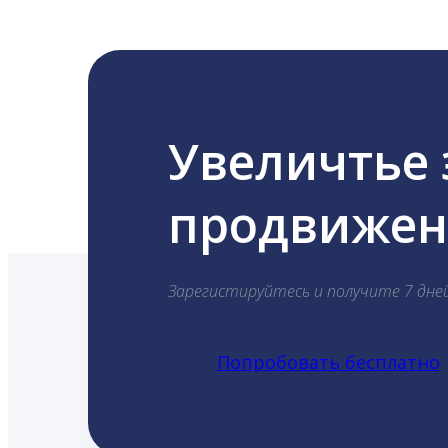
Увеличтье
продвижени
Зарегистируйтесь и получите 7 дне
Попробовать бесплатно