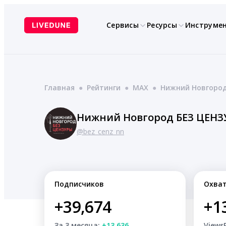
Перейти
к
Сервисы
Ресурсы
Инструме
содержимому
Главная
●
Рейтинги
●
MAX
●
Нижний Новгоро
Нижний Новгород БЕЗ ЦЕН
@bez_cenz_nn
Подписчиков
Охва
+39,674
+1
За 3 месяца:
+13,636
Views