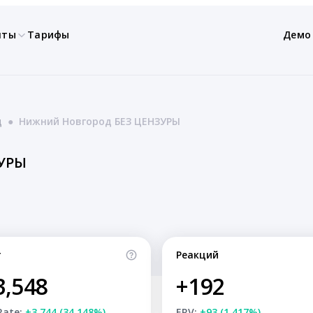
нты
Тарифы
Демо
д
●
Нижний Новгород БЕЗ ЦЕНЗУРЫ
ЗУРЫ
т
Реакций
3,548
+192
Rate:
+3,744 (34.148%)
ERV:
+93 (1.417%)