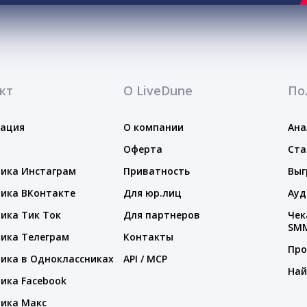
кт
О LiveDune
По
тация
О компании
Ана
Оферта
Ста
ика Инстаграм
Приватность
Выг
ика ВКонтакте
Для юр.лиц
Ауд
ика Тик Ток
Для партнеров
Чек
SM
ика Телеграм
Контакты
Про
ика в Одноклассниках
API / MCP
Най
ика Facebook
ика Макс