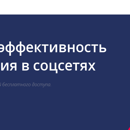
 эффективность
я в соцсетях
й бесплатного доступа.