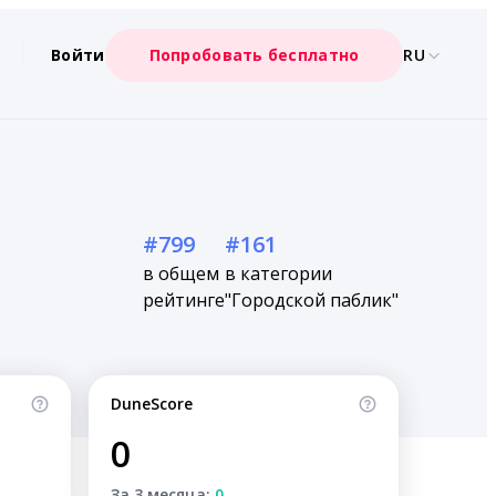
Войти
Попробовать бесплатно
RU
#799
#161
в общем
в категории
рейтинге
"Городской паблик"
DuneScore
0
За 3 месяца:
0