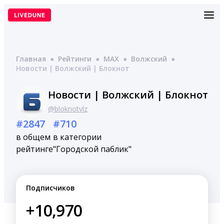
Перейти
к
содержимому
Главная
●
Рейтинги
●
MAX
●
Волжский
●
Новости | Волжский | Блокнот
Новости | Волжский | Блокнот
@bloknotvlz
#2847
#710
в общем
в категории
рейтинге
"Городской паблик"
Подписчиков
+10,970