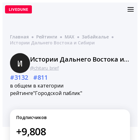
Перейти
к
содержимому
Главная
●
Рейтинги
●
MAX
●
Забайкалье
●
Истории Дальнего Востока и Сибири
Истории Дальнего Востока и Сибири
@chitaru_brief
#3132
#811
в общем
в категории
рейтинге
"Городской паблик"
Подписчиков
+9,808