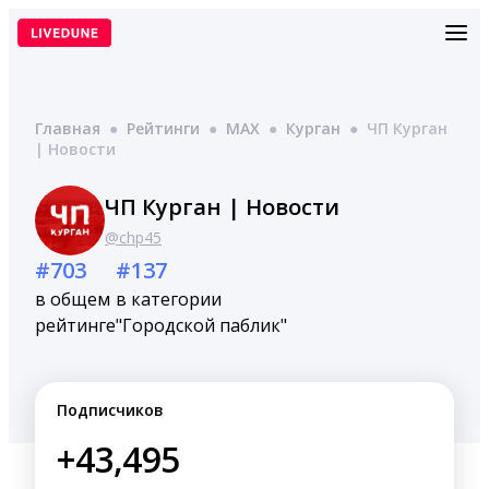
Перейти
к
содержимому
Главная
●
Рейтинги
●
MAX
●
Курган
●
ЧП Курган
| Новости
ЧП Курган | Новости
@chp45
#703
#137
в общем
в категории
рейтинге
"Городской паблик"
Подписчиков
+43,495