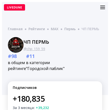
Перейти
к
содержимому
Главная
●
Рейтинги
●
MAX
●
Пермь
●
ЧП ПЕРМЬ
ЧП ПЕРМЬ
@chp_159_59
#98
#11
в общем
в категории
рейтинге
"Городской паблик"
Подписчиков
+180,835
За 3 месяца:
+39,232