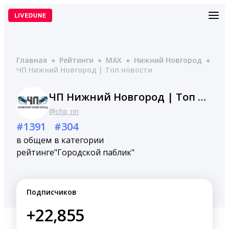
Перейти
к
содержимому
Главная
●
Рейтинги
●
MAX
●
Нижний Новгород
●
ЧП Нижний Новгород | Топ новости
ЧП Нижний Новгород | Топ новости
@chp_nn
#1391
#304
в общем
в категории
рейтинге
"Городской паблик"
Подписчиков
+22,855