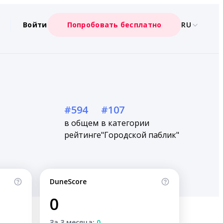
Войти
Попробовать бесплатно
RU
#594
#107
в общем
в категории
рейтинге
"Городской паблик"
DuneScore
0
За 3 месяца:
0