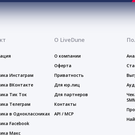
кт
О LiveDune
По
тация
О компании
Ана
Оферта
Ста
ика Инстаграм
Приватность
Выг
ика ВКонтакте
Для юр.лиц
Ауд
ика Тик Ток
Для партнеров
Чек
SM
ика Телеграм
Контакты
Про
ика в Одноклассниках
API / MCP
Най
ика Facebook
ика Макс