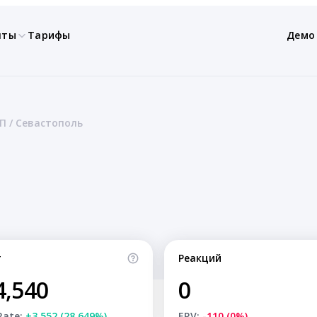
нты
Тарифы
Демо
П / Севастополь
т
Реакций
4,540
0
Rate:
+3,552 (28.649%)
ERV:
-110 (0%)