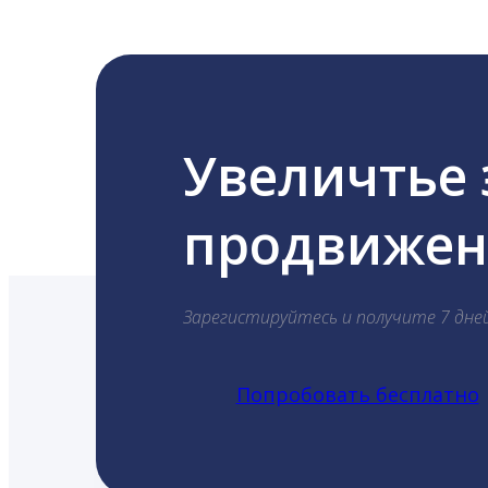
Увеличтье
продвижени
Зарегистируйтесь и получите 7 дне
Попробовать бесплатно