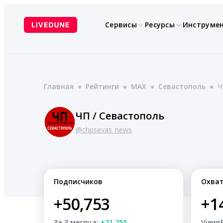
Перейти
к
Сервисы
Ресурсы
Инструме
содержимому
Главная
●
Рейтинги
●
MAX
●
Севастополь
●
Ч
ЧП / Севастополь
@chpsevas_news
Подписчиков
Охва
+50,753
+1
За 3 месяца:
+21,255
Views