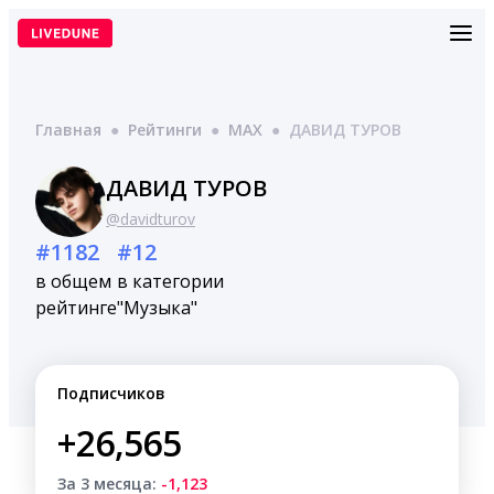
Перейти
к
содержимому
Главная
●
Рейтинги
●
MAX
●
ДАВИД ТУРОВ
ДАВИД ТУРОВ
@davidturov
#1182
#12
в общем
в категории
рейтинге
"Музыка"
Подписчиков
+26,565
За 3 месяца:
-1,123