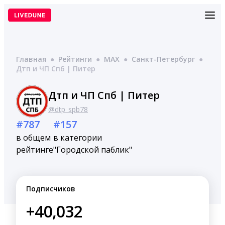
Перейти
к
содержимому
Главная
●
Рейтинги
●
MAX
●
Санкт-Петербург
●
Дтп и ЧП Спб | Питер
Дтп и ЧП Спб | Питер
@dtp_spb78
#787
#157
в общем
в категории
рейтинге
"Городской паблик"
Подписчиков
+40,032