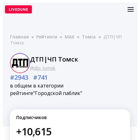
Перейти
к
содержимому
Главная
●
Рейтинги
●
MAX
●
Томск
●
ДТП|ЧП
Томск
ДТП|ЧП Томск
@dtp_tomsk
#2943
#741
в общем
в категории
рейтинге
"Городской паблик"
Подписчиков
+10,615