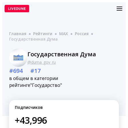
Перейти
к
содержимому
Главная
●
Рейтинги
●
MAX
●
Россия
●
Государственная Дума
Государственная Дума
@duma_gov_ru
#694
#17
в общем
в категории
рейтинге
"Государство"
Подписчиков
+43,996