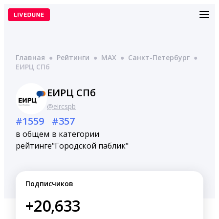
Перейти
к
содержимому
Главная
●
Рейтинги
●
MAX
●
Санкт-Петербург
●
ЕИРЦ СПб
ЕИРЦ СПб
@eircspb
#1559
#357
в общем
в категории
рейтинге
"Городской паблик"
Подписчиков
+20,633