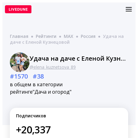
Перейти
к
содержимому
Главная
●
Рейтинги
●
MAX
●
Россия
●
Удача на
даче с Еленой Кузнецовой
Удача на даче с Еленой Кузнецовой
@elena_kuznetsova_89
#1570
#38
в общем
в категории
рейтинге
"Дача и огород"
Подписчиков
+20,337