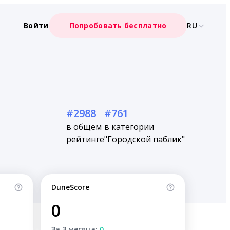
Войти
Попробовать бесплатно
RU
#2988
#761
в общем
в категории
рейтинге
"Городской паблик"
DuneScore
0
За 3 месяца:
0