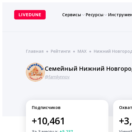
Перейти
к
Сервисы
Ресурсы
Инструме
содержимому
Главная
●
Рейтинги
●
MAX
●
Нижний Новгоро
Семейный Нижний Новгоро
@familynnov
Подписчиков
Охва
+10,461
+3
За 3 месяца:
+5,237
Views