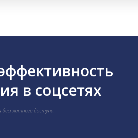
 эффективность
я в соцсетях
й бесплатного доступа.