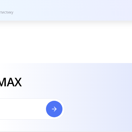
тистику
 MAX