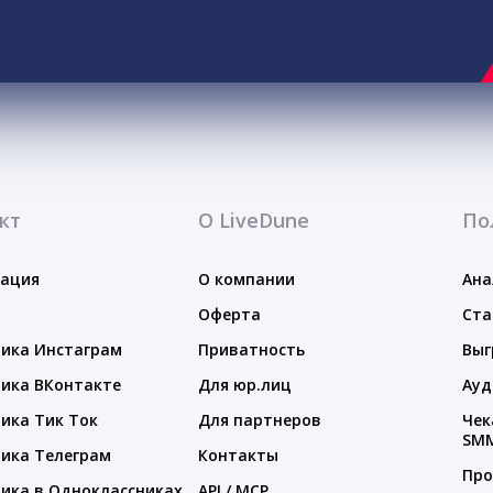
кт
О LiveDune
По
тация
О компании
Ана
Оферта
Ста
ика Инстаграм
Приватность
Выг
ика ВКонтакте
Для юр.лиц
Ауд
ика Тик Ток
Для партнеров
Чек
SM
ика Телеграм
Контакты
Про
ика в Одноклассниках
API / MCP