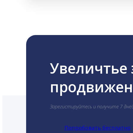
Увеличтье
продвижени
Зарегистируйтесь и получите 7 дне
Попробовать бесплатно