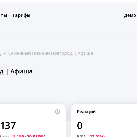
нты
Тарифы
Демо
д
●
Семейный Нижний Новгород | Афиша
д | Афиша
т
Реакций
,137
0
Rate:
-1,156 (29.988%)
ERV:
-22 (0%)