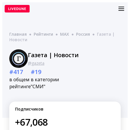
Перейти
к
содержимому
Главная
●
Рейтинги
●
MAX
●
Россия
●
Газета |
Новости
Газета | Новости
@gazeta
#417
#19
в общем
в категории
рейтинге
"СМИ"
Подписчиков
+67,068