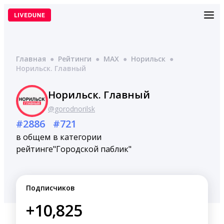
Перейти
к
содержимому
Главная
●
Рейтинги
●
MAX
●
Норильск
●
Норильск. Главный
Норильск. Главный
@gorodnorilsk
#2886
#721
в общем
в категории
рейтинге
"Городской паблик"
Подписчиков
+10,825