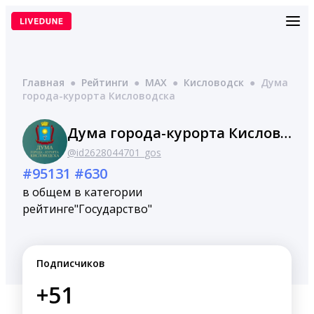
Перейти
к
содержимому
Главная
●
Рейтинги
●
MAX
●
Кисловодск
●
Дума
города-курорта Кисловодска
Дума города-курорта Кисловодска
@id2628044701_gos
#95131
#630
в общем
в категории
рейтинге
"Государство"
Подписчиков
+51