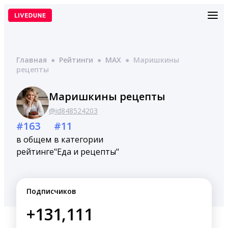
Перейти
к
содержимому
Главная
●
Рейтинги
●
MAX
●
Маришкины
рецепты
Маришкины рецепты
@id848524203
#163
#11
в общем
в категории
рейтинге
"Еда и рецепты"
Подписчиков
+131,111