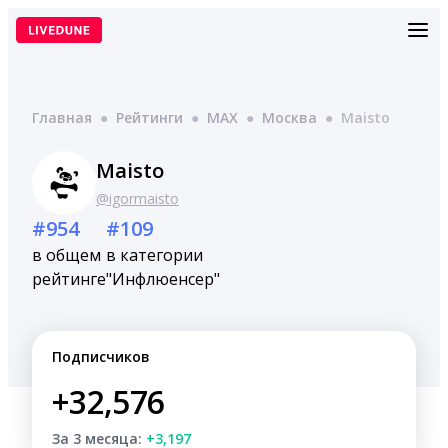
Перейти
к
содержимому
Главная
●
Рейтинги
●
MAX
●
Москва
●
Maisto
Maisto
@igormaisto
#954
#109
в общем
в категории
рейтинге
"Инфлюенсер"
Подписчиков
+32,576
За 3 месяца:
+3,197