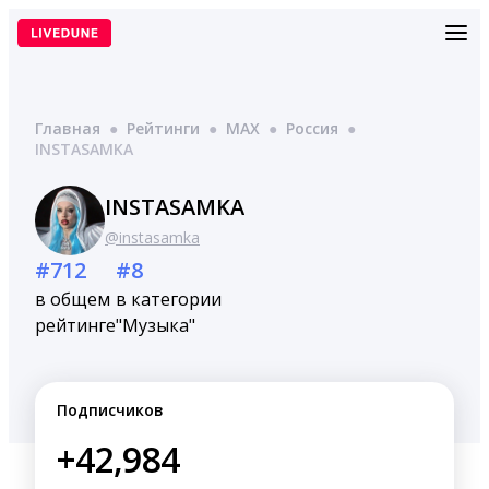
Перейти
к
содержимому
Главная
●
Рейтинги
●
MAX
●
Россия
●
INSTASAMKA
INSTASAMKA
@instasamka
#712
#8
в общем
в категории
рейтинге
"Музыка"
Подписчиков
+42,984