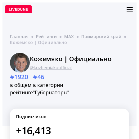
Перейти
к
содержимому
Главная
●
Рейтинги
●
MAX
●
Приморский край
●
Кожемяко | Официально
Кожемяко | Официально
@kozhemiakoofficial
#1920
#46
в общем
в категории
рейтинге
"Губернаторы"
Подписчиков
+16,413